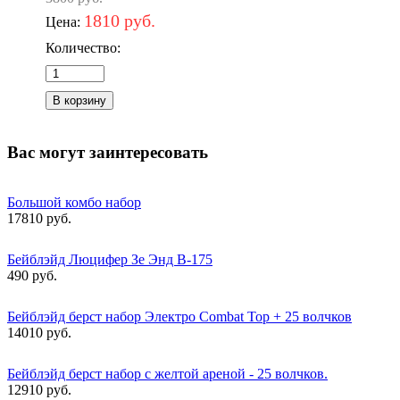
1810 руб.
Цена:
Количество:
Вас могут заинтересовать
Большой комбо набор
17810 руб.
Бейблэйд Люцифер Зе Энд B-175
490 руб.
Бейблэйд берст набор Электро Combat Top + 25 волчков
14010 руб.
Бейблэйд берст набор с желтой ареной - 25 волчков.
12910 руб.