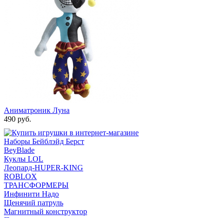
Аниматроник Луна
490 руб.
Наборы Бейблэйд Берст
BeyBlade
Куклы LOL
Леопард-HUPER-KING
ROBLOX
ТРАНСФОРМЕРЫ
Инфинити Надо
Щенячий патруль
Магнитный конструктор