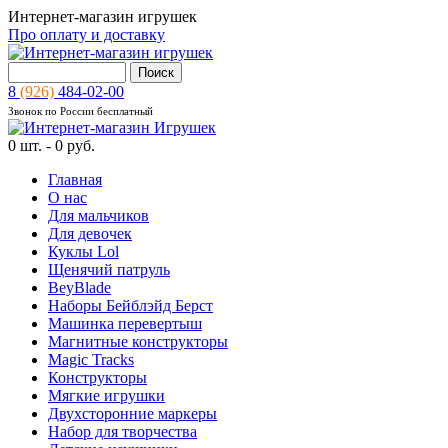
Интернет-магазин игрушек
Про оплату и доставку
8
(926)
484-02-00
Звонок по России бесплатный
0
шт. -
0 руб.
Главная
О нас
Для мальчиков
Для девочек
Куклы Lol
Щенячий патруль
BeyBlade
Наборы Бейблэйд Берст
Машинка перевертыш
Магнитные конструкторы
Magic Tracks
Конструкторы
Мягкие игрушки
Двухсторонние маркеры
Набор для творчества