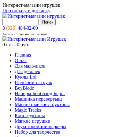
Интернет-магазин игрушек
Про оплату и доставку
8
(926)
484-02-00
Звонок по России бесплатный
0
шт. -
0 руб.
Главная
О нас
Для мальчиков
Для девочек
Куклы Lol
Щенячий патруль
BeyBlade
Наборы Бейблэйд Берст
Машинка перевертыш
Магнитные конструкторы
Magic Tracks
Конструкторы
Мягкие игрушки
Двухсторонние маркеры
Набор для творчества