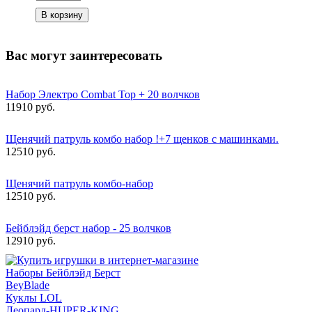
Вас могут заинтересовать
Набор Электро Combat Top + 20 волчков
11910 руб.
Щенячий патруль комбо набор !+7 щенков с машинками.
12510 руб.
Щенячий патруль комбо-набор
12510 руб.
Бейблэйд берст набор - 25 волчков
12910 руб.
Наборы Бейблэйд Берст
BeyBlade
Куклы LOL
Леопард-HUPER-KING