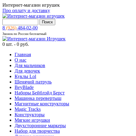
Интернет-магазин игрушек
Про оплату и доставку
8
(926)
484-02-00
Звонок по России бесплатный
0
шт. -
0 руб.
Главная
О нас
Для мальчиков
Для девочек
Куклы Lol
Щенячий патруль
BeyBlade
Наборы Бейблэйд Берст
Машинка перевертыш
Магнитные конструкторы
Magic Tracks
Конструкторы
Мягкие игрушки
Двухсторонние маркеры
Набор для творчества