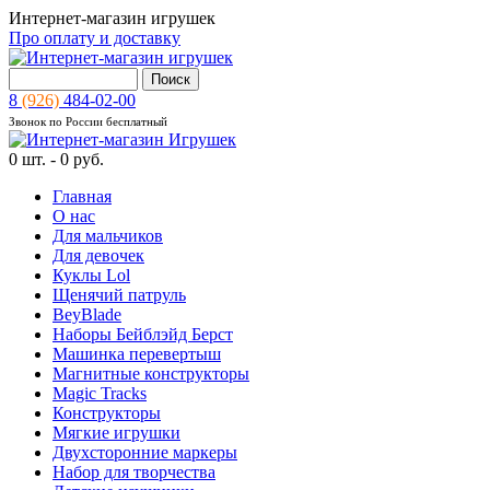
Интернет-магазин игрушек
Про оплату и доставку
8
(926)
484-02-00
Звонок по России бесплатный
0
шт. -
0 руб.
Главная
О нас
Для мальчиков
Для девочек
Куклы Lol
Щенячий патруль
BeyBlade
Наборы Бейблэйд Берст
Машинка перевертыш
Магнитные конструкторы
Magic Tracks
Конструкторы
Мягкие игрушки
Двухсторонние маркеры
Набор для творчества