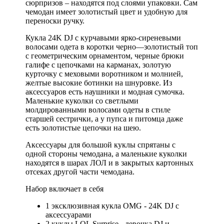
сюрпризов – находятся под слоями упаковки. Сам
чемодан имеет золотистый цвет и удобную для
переноски ручку.
Кукла 24K DJ с курчавыми ярко-сиреневыми
волосами одета в коротки черно—золотистый топ
с геометрическим орнаментом, черные брюки
галифе с цепочками на карманах, золотую
курточку с меховыми воротником и молнией,
желтые высокие ботинки на шнуровке. Из
аксессуаров есть наушники и модная сумочка.
Маленькие куколки со светлыми
молдированными волосами одеты в стиле
старшей сестрички, а у пупса и питомца даже
есть золотистые цепочки на шею.
Аксессуары для большой куклы спрятаны с
одной стороны чемодана, а маленькие куколки
находятся в шарах ЛОЛ и в закрытых картонных
отсеках другой части чемодана.
Набор включает в себя
1 эксклюзивная кукла OMG - 24K DJ с
аксессуарами
2 куклы LOL Surprise - девочка DJ и