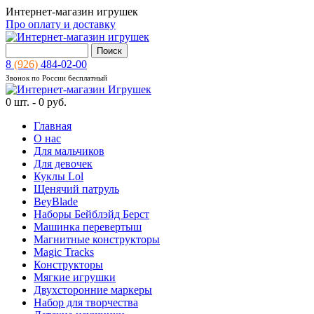
Интернет-магазин игрушек
Про оплату и доставку
8
(926)
484-02-00
Звонок по России бесплатный
0
шт. -
0 руб.
Главная
О нас
Для мальчиков
Для девочек
Куклы Lol
Щенячий патруль
BeyBlade
Наборы Бейблэйд Берст
Машинка перевертыш
Магнитные конструкторы
Magic Tracks
Конструкторы
Мягкие игрушки
Двухсторонние маркеры
Набор для творчества