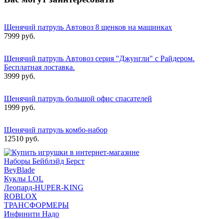
Щенячий патруль Автовоз 8 щенков на машинках
7999 руб.
Щенячий патруль Автовоз серия "Джунгли" с Райдером.
Бесплатная лоставка.
3999 руб.
Щенячий патруль большой офис спасателей
1999 руб.
Щенячий патруль комбо-набор
12510 руб.
Наборы Бейблэйд Берст
BeyBlade
Куклы LOL
Леопард-HUPER-KING
ROBLOX
ТРАНСФОРМЕРЫ
Инфинити Надо