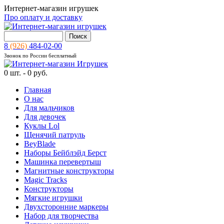
Интернет-магазин игрушек
Про оплату и доставку
8
(926)
484-02-00
Звонок по России бесплатный
0
шт. -
0 руб.
Главная
О нас
Для мальчиков
Для девочек
Куклы Lol
Щенячий патруль
BeyBlade
Наборы Бейблэйд Берст
Машинка перевертыш
Магнитные конструкторы
Magic Tracks
Конструкторы
Мягкие игрушки
Двухсторонние маркеры
Набор для творчества