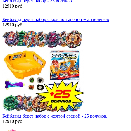
Бейблэйд берст набор - 25 волчков
12910 руб.
Бейблэйд берст набор c красной ареной + 25 волчков
12910 руб.
Бейблэйд берст набор с желтой ареной - 25 волчков.
12910 руб.