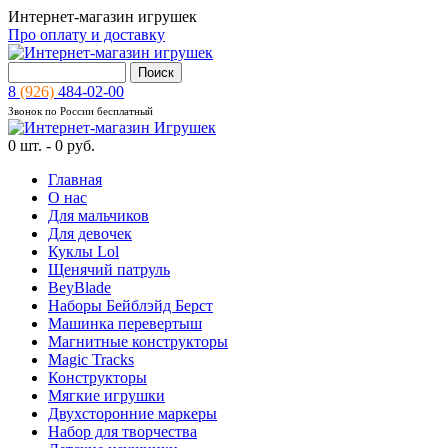
Интернет-магазин игрушек
Про оплату и доставку
8
(926)
484-02-00
Звонок по России бесплатный
0
шт. -
0 руб.
Главная
О нас
Для мальчиков
Для девочек
Куклы Lol
Щенячий патруль
BeyBlade
Наборы Бейблэйд Берст
Машинка перевертыш
Магнитные конструкторы
Magic Tracks
Конструкторы
Мягкие игрушки
Двухсторонние маркеры
Набор для творчества