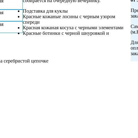
собирается на очередную вечеринку.
Пре
Подставка для куклы
зак
Красные кожаные лосины с черным узором
спереди
Сам
Красная кожаная косуха с черными элементами
(м.
Красные ботинки с черной шнуровкой и
Для
опл
зак
на серебристой цепочке