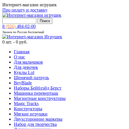
Интернет-магазин игрушек
Про оплату и доставку
8
(926)
484-02-00
Звонок по России бесплатный
0
шт. -
0 руб.
Главная
О нас
Для мальчиков
Для девочек
Куклы Lol
Щенячий патруль
BeyBlade
Наборы Бейблэйд Берст
Машинка перевертыш
Магнитные конструкторы
Magic Tracks
Конструкторы
Мягкие игрушки
Двухсторонние маркеры
Набор для творчества