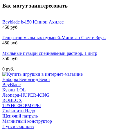
Вас могут заинтересовать
Beyblade b-150 Юнион Ахилес
450 руб.
Генератор мыльных пузырей-Миниган Свет и Звук.
450 руб.
Мыльные пузыри специальный раствор. 1 литр
350 руб.
0 руб.
Наборы Бейблэйд Берст
BeyBlade
Куклы LOL
Леопард-HUPER-KING
ROBLOX
ТРАНСФОРМЕРЫ
Инфинити Надо
Щенячий патруль
Магнитный конструктор
Пупси сюрприз