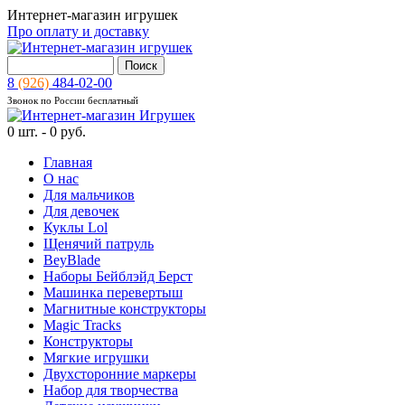
Интернет-магазин игрушек
Про оплату и доставку
8
(926)
484-02-00
Звонок по России бесплатный
0
шт. -
0 руб.
Главная
О нас
Для мальчиков
Для девочек
Куклы Lol
Щенячий патруль
BeyBlade
Наборы Бейблэйд Берст
Машинка перевертыш
Магнитные конструкторы
Magic Tracks
Конструкторы
Мягкие игрушки
Двухсторонние маркеры
Набор для творчества