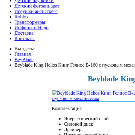
Детские наушники
Детский фотоаппарат
Игрушки антистресс
Roblox
Трансформеры
Инфинити Надо
Доставка
Контакты
Вы здесь:
Главная
BeyBlade
Beyblade King Helios Кинг Гелиос B-160 с пусковым мех
Beyblade Kin
Комплектация
Энергетический слой
Силовой диск
Драйвер
Пусковое устройство