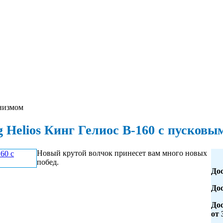
анизмом
g Helios Кинг Гелиос B-160 с пусков
Новый крутой волчок принесет вам много новых
побед.
Дос
Дос
Дос
от 